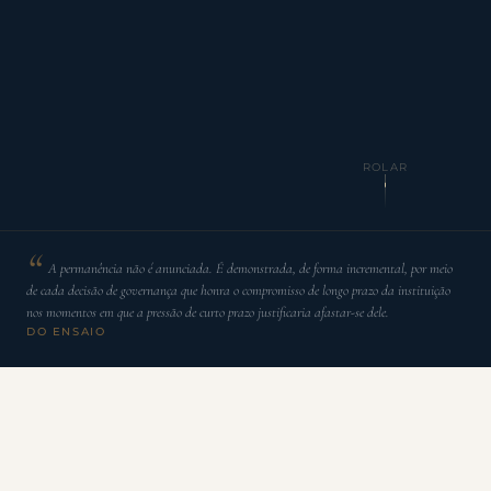
ROLAR
A permanência não é anunciada. É demonstrada, de forma incremental, por meio
de cada decisão de governança que honra o compromisso de longo prazo da instituição
nos momentos em que a pressão de curto prazo justificaria afastar-se dele.
DO ENSAIO
A
questão da permanência raramente é formulada
com honestidade na vida institucional. As