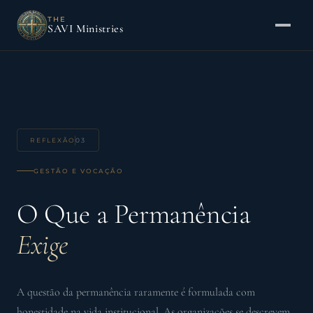
THE
SAVI Ministries
REFLEXÃO
03
GESTÃO E VOCAÇÃO
O Que a Permanência
Exige
A questão da permanência raramente é formulada com
honestidade na vida institucional. As organizações se descrevem