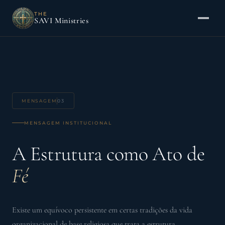
THE
SAVI Ministries
MENSAGEM
03
MENSAGEM INSTITUCIONAL
A Estrutura como Ato de
Fé
Existe um equívoco persistente em certas tradições da vida
organizacional de base religiosa que trata a estrutura