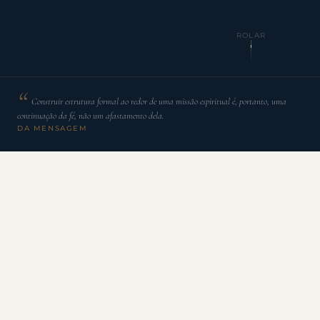
ROLAR
Construir estrutura formal ao redor de uma missão espiritual é, portanto, uma
continuação da fé, não um afastamento dela.
DA MENSAGEM
E
xiste um equívoco persistente em certas tradições
da vida organizacional de base religiosa que trata a
estrutura institucional como o oposto da convicção
espiritual: como se os documentos de governança, os marcos
de política formal e os mecanismos de prestação de contas
fiduciária representassem uma concessão à cultura