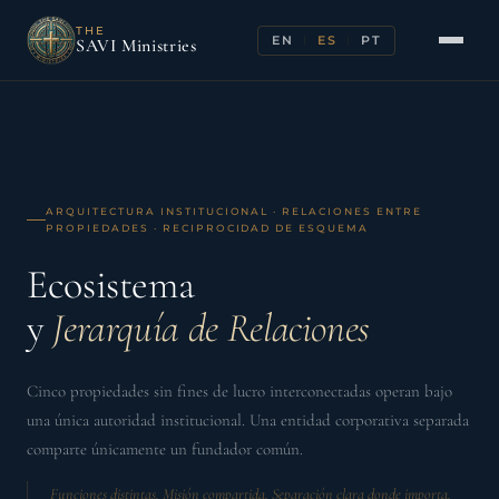
THE
EN
ES
PT
|
|
SAVI Ministries
ARQUITECTURA INSTITUCIONAL · RELACIONES ENTRE
Home
/
Ecosystem and Relationship Hierarchy
PROPIEDADES · RECIPROCIDAD DE ESQUEMA
Ecosistema
y
Jerarquía de Relaciones
Cinco propiedades sin fines de lucro interconectadas operan bajo
una única autoridad institucional. Una entidad corporativa separada
comparte únicamente un fundador común.
Funciones distintas. Misión compartida. Separación clara donde importa.