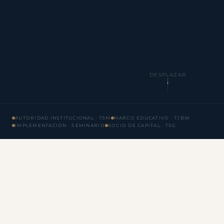
DESPLAZAR
AUTORIDAD INSTITUCIONAL · TSM
MARCO EDUCATIVO · TJBW
IMPLEMENTACIÓN · SEMINARIO
SOCIO DE CAPITAL · TSG
EN ESTA PÁGINA
Introducción