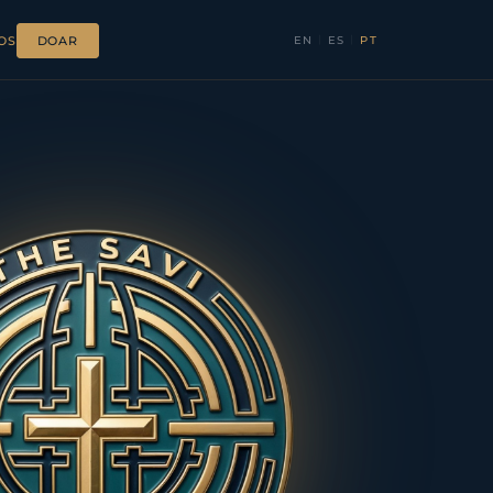
EN
|
ES
|
PT
OS
DOAR