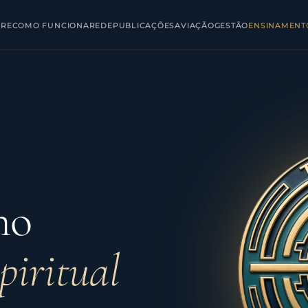
BRE
COMO FUNCIONA
REDE
PUBLICAÇÕES
AVIAÇÃO
GESTÃO
ENSINAMENT
mo
piritual